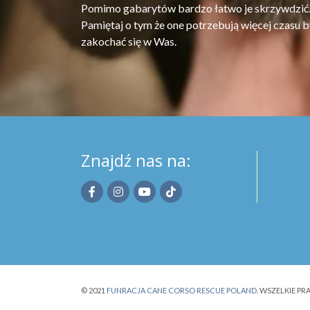
Pomimo gabarytów bardzo łatwo je skrzywdzić
Pamiętaj o tym że one potrzebują więcej czasu b
zakochać się w Was.
Znajdź nas na:
© 2021
FUNRACJA CANE CORSO RESCUE POLAND
. WSZELKIE P