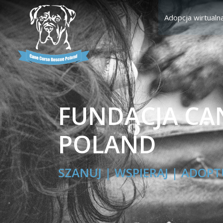
Adopcja wirtualn
FUNDACJA CA
POLAND
SZANUJ | WSPIERAJ | ADOPT