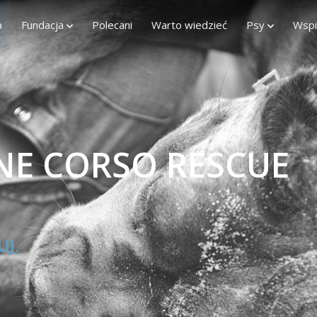
a
Fundacja
Polecani
Warto wiedzieć
Psy
Wspi
NE CORSO RESCUE
UJ.