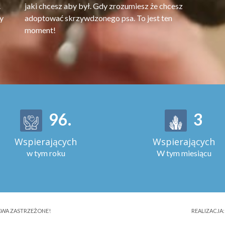
.
jaki chcesz aby był. Gdy zrozumiesz że chcesz
y
adoptować skrzywdzonego psa. To jest ten
moment!
123
.
4
Wspierających
Wspierających
w tym roku
W tym miesiącu
RAWA ZASTRZEŻONE!
REALIZACJA