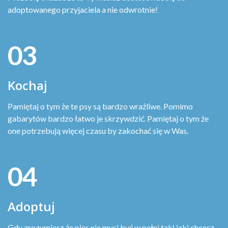
adoptowanego przyjaciela a nie odwrotnie!
03
Kochaj
Pamiętaj o tym że te psy są bardzo wrażliwe. Pomimo
gabarytów bardzo łatwo je skrzywdzić. Pamiętaj o tym że
one potrzebują więcej czasu by zakochać się w Was.
04
Adoptuj
Gdy zrozumiesz że pies nie musi być w pełni taki jaki chcesz