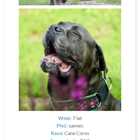
Wiek:
7 lat
Płeć:
samiec
Rasa:
Cane Corso