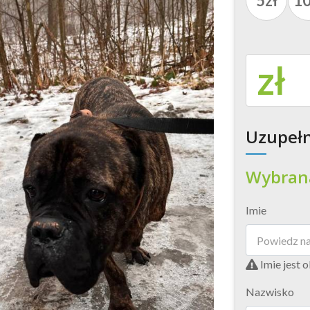
5zł
10
zł
Uzupełn
Wybran
Imie
Imie jest 
Nazwisko