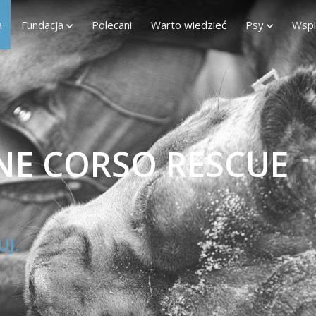
a
Fundacja
Polecani
Warto wiedzieć
Psy
Wspi
NE CORSO RESCUE
UJ.