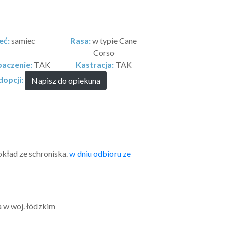
eć:
samiec
Rasa:
w typie Cane
Corso
aczenie:
TAK
Kastracja:
TAK
opcji:
Napisz do opiekuna
okład ze schroniska.
w dniu odbioru ze
a w woj. łódzkim