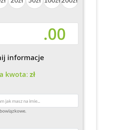
zł
20zł
50zł
100zł
200zł
.00
ij informacje
a kwota:
zł
obowiązkowe.