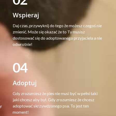
Wspieraj
Daj czas, przywyknij do tego że możesz czegoś nie
zmienić. Może się okazać że to Ty musisz
dostosować się do adoptowanego przyjaciela a nie
odwrotnie!
04
Adoptuj
Gdy zrozumiesz że pies nie musi być w pełni taki
.
jaki chcesz aby był. Gdy zrozumiesz że chcesz
y
adoptować skrzywdzonego psa. To jest ten
moment!