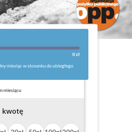
0 zł
lny miesiąc w stosunku do ubiegłego
m miesiącu
 kwotę