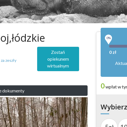
oj,łódzkie
0%
Zostań
0 zł
opiekunem
 za zeszły
Aktua
wirtualnym
0
wpłat w ty
e dokumenty
Wybierz