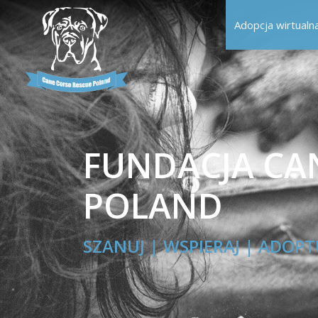
Adopcja wirtualn
FUNDACJA CA
POLAND
SZANUJ | WSPIERAJ | ADOPT